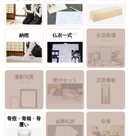
※5
納棺
仏衣一式
生花祭壇
180cm
遺影写真
受付セット
正面看板
大小2点
骨壺・骨箱・骨
会葬礼状
収骨
覆い