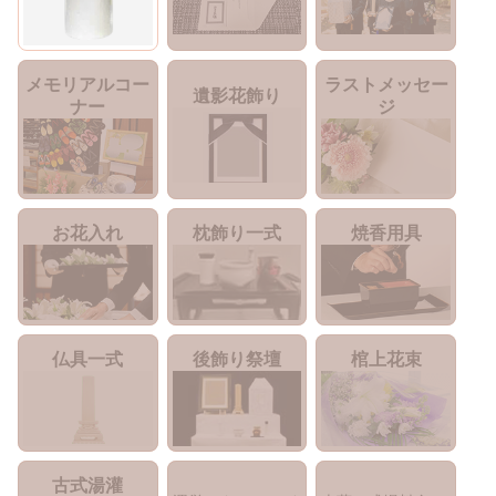
メモリアルコー
ラストメッセー
遺影花飾り
ナー
ジ
お花入れ
枕飾り一式
焼香用具
仏具一式
後飾り祭壇
棺上花束
古式湯灌