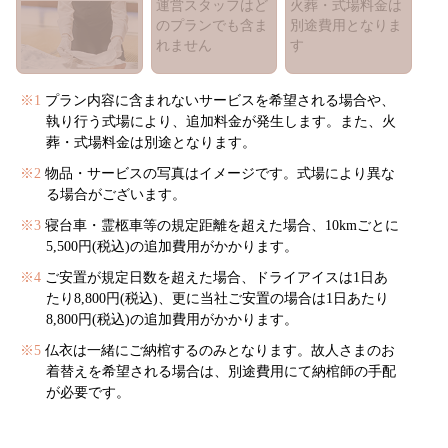
運営スタッフはど
火葬・式場料金は
のプランでも含ま
別途費用となりま
れません
す
※1
プラン内容に含まれないサービスを希望される場合や、
執り行う式場により、追加料金が発生します。また、火
葬・式場料金は別途となります。
※2
物品・サービスの写真はイメージです。式場により異な
る場合がございます。
※3
寝台車・霊柩車等の規定距離を超えた場合、10kmごとに
5,500円(税込)の追加費用がかかります。
※4
ご安置が規定日数を超えた場合、ドライアイスは1日あ
たり8,800円(税込)、更に当社ご安置の場合は1日あたり
8,800円(税込)の追加費用がかかります。
※5
仏衣は一緒にご納棺するのみとなります。故人さまのお
着替えを希望される場合は、別途費用にて納棺師の手配
が必要です。