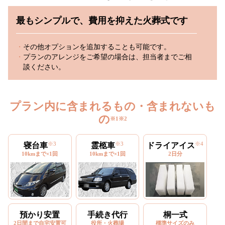
最もシンプルで、費用を抑えた火葬式です
その他オプションを追加することも可能です。
プランのアレンジをご希望の場合は、担当者までご相
談ください。
プラン内に含まれるもの・含まれないも
の
※1
※2
※3
※3
※4
寝台車
霊柩車
ドライアイス
10kmまで×1回
10kmまで×1回
2日分
預かり安置
手続き代行
桐一式
2日間まで自宅安置可
役所・火葬場
標準サイズのみ