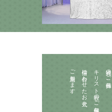
ご用意します。
信仰に合わせたお式を
キリスト教のご葬儀など、
神式のご葬儀、