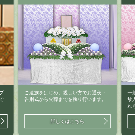
プ
ご遺族をはじめ、親しい方でお通夜・
一
で
告別式から火葬までを執り行います。
故
れ
詳しくはこちら