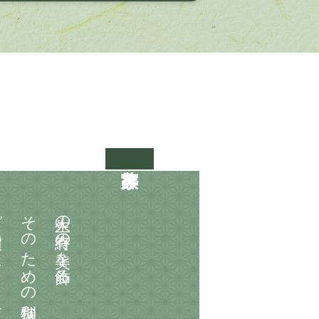
す。
そのための特別な空間を
人生の有終の美を飾る。